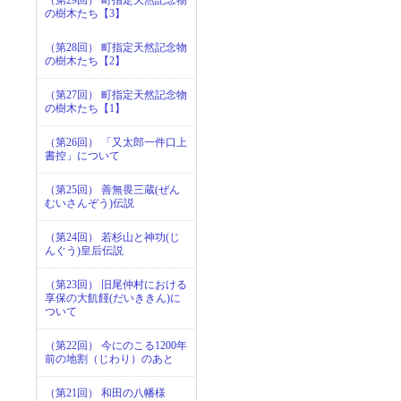
の樹木たち【3】
（第28回） 町指定天然記念物
の樹木たち【2】
（第27回） 町指定天然記念物
の樹木たち【1】
（第26回） 「又太郎一件口上
書控」について
（第25回） 善無畏三蔵(ぜん
むいさんぞう)伝説
（第24回） 若杉山と神功(じ
んぐう)皇后伝説
（第23回） 旧尾仲村における
享保の大飢饉(だいききん)に
ついて
（第22回） 今にのこる1200年
前の地割（じわり）のあと
（第21回） 和田の八幡様