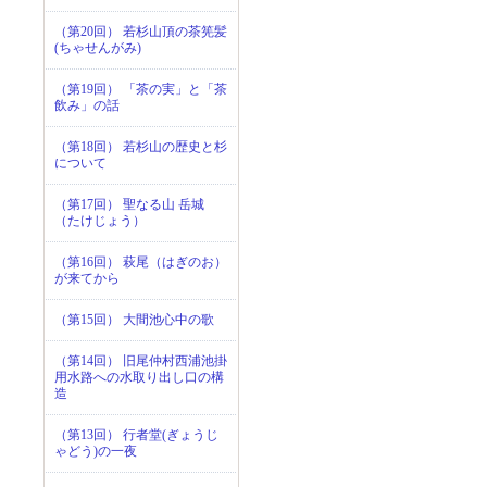
（第20回） 若杉山頂の茶筅髪
(ちゃせんがみ)
（第19回） 「茶の実」と「茶
飲み」の話
（第18回） 若杉山の歴史と杉
について
（第17回） 聖なる山 岳城
（たけじょう）
（第16回） 萩尾（はぎのお）
が来てから
（第15回） 大間池心中の歌
（第14回） 旧尾仲村西浦池掛
用水路への水取り出し口の構
造
（第13回） 行者堂(ぎょうじ
ゃどう)の一夜