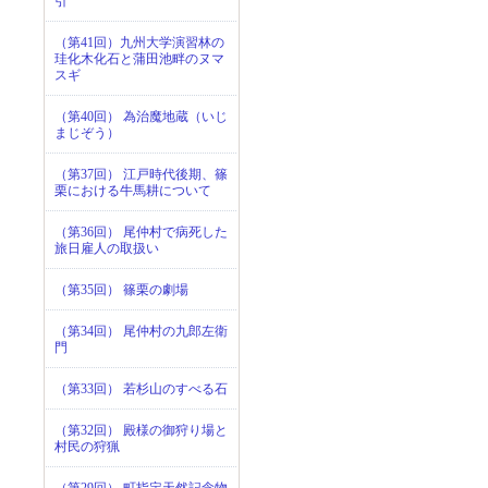
引
（第41回）九州大学演習林の
珪化木化石と蒲田池畔のヌマ
スギ
（第40回） 為治魔地蔵（いじ
まじぞう）
（第37回） 江戸時代後期、篠
栗における牛馬耕について
（第36回） 尾仲村で病死した
旅日雇人の取扱い
（第35回） 篠栗の劇場
（第34回） 尾仲村の九郎左衛
門
（第33回） 若杉山のすべる石
（第32回） 殿様の御狩り場と
村民の狩猟
（第29回） 町指定天然記念物