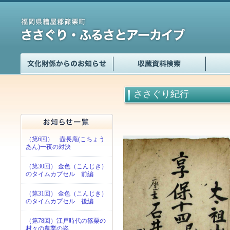
ささぐり紀行
（第6回） 壺長庵(こちょう
あん)一夜の対決
（第30回） 金色（こんじき）
のタイムカプセル 前編
（第31回） 金色（こんじき）
のタイムカプセル 後編
（第78回）江戸時代の篠栗の
村々の農業の姿