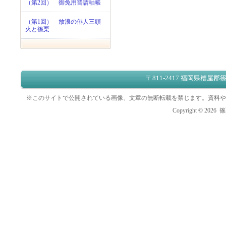
（第2回） 御免用普請軸帳
（第1回） 放浪の俳人三頭
火と篠栗
〒811-2417 福岡県糟屋郡篠
※このサイトで公開されている画像、文章の無断転載を禁じます。資料や
Copyright ©
2026