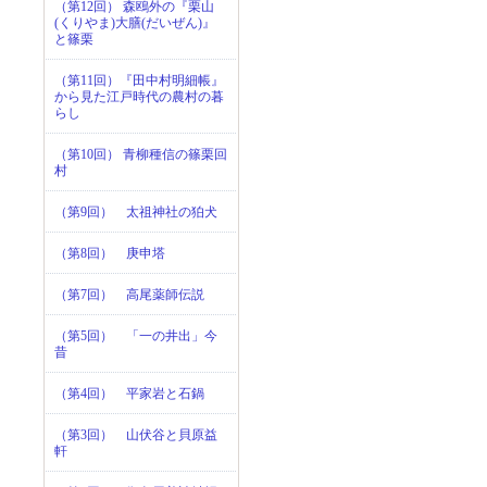
（第12回） 森鴎外の『栗山
(くりやま)大膳(だいぜん)』
と篠栗
（第11回）『田中村明細帳』
から見た江戸時代の農村の暮
らし
（第10回） 青柳種信の篠栗回
村
（第9回） 太祖神社の狛犬
（第8回） 庚申塔
（第7回） 高尾薬師伝説
（第5回） 「一の井出」今
昔
（第4回） 平家岩と石鍋
（第3回） 山伏谷と貝原益
軒