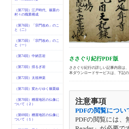
（第77回）江戸時代、篠栗の
村々の職業構成
（第76回）「宗門改め」のこ
と（二）
（第75回）「宗門改め」のこ
と（一）
（第74回）中納言岩
ささぐり紀行PDF版
（第73回）揺るぎ岩
ささぐり紀行の詳しい記事内容は、
本ダウンロードサービスは、下記の
（第72回）太祖神楽
（第71回）変わりゆく篠栗線
注意事項
（第70回）糟屋地区の仏像に
ついて（２）
PDFの閲覧につい
（第69回）糟屋地区の仏像に
PDFの閲覧には、
ついて（１）
Reader」が必要で