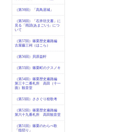
（第59回）「高鳥居城」
（第58回）「石井坊文書」に
見る「雨請(あまごい)」につ
いて
（第57回）篠栗歴史遍路編
古屋藤三祠（ほこら）
（第56回）貝原益軒
（第55回）篠栗町のクスノキ
（第54回）篠栗歴史遍路編
第三十二番札所 高田（十一
面）観音堂
（第53回）ささぐり校歌考
（第52回）篠栗歴史遍路編
第六十九番札所 高田観音堂
（第51回）篠栗のわらべ歌
「指切り」